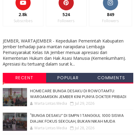
2.8k
524
849
Subscribes
Followers
Followers
JEMBER, WARTAJEMBER - Kepedulian Pemerintah Kabupaten
Jember terhadap para mantan narapidana Lembaga
Pemasyarakat Kelas IIA Jember menuai apresiasi dari
Kementerian Hukum dan Hak Asasi Manusia (Kemenkumham).
Apresiasi itu tertuang dalam surat k...
RECENT
POPULAR
COMMENTS
HOMECARE BUNGA DESAKU DI ROWOTAMTU:
WARGAMISKIN JEMBER KINI PUNYA DOKTER PRIBADI
Warta Lintas Media
Jul 29, 2026
"BUNGA DESAKU” DI SMPN 1 TANGGUL: 1000 SISWA
DIAJAK FOKUS SEKOLAH, BUKAN NIKAH MUDA
Warta Lintas Media
Jul 28, 2026