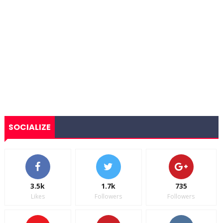
SOCIALIZE
3.5k
1.7k
735
Likes
Followers
Followers