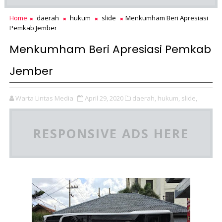
Home
daerah
hukum
slide
Menkumham Beri Apresiasi
Pemkab Jember
Menkumham Beri Apresiasi Pemkab
Jember
Warta Lintas Media
April 29, 2020
daerah,
hukum,
slide,
RESPONSIVE ADS HERE